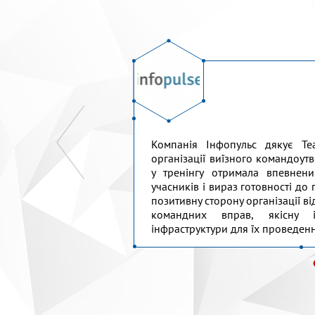
ведений одноденний
Компанія Інфопульс дякує Te
партаменту. Команда
організації виїзного командоут
ограму тренінгу під
у тренінгу отримала впевнени
істю поставилася до
учасників і вираз готовності до
. Наші співробітники
позитивну сторону організації 
а яскравий досвід
командних вправ, якісну і
TeamMaster...
інфраструктури для їх проведення