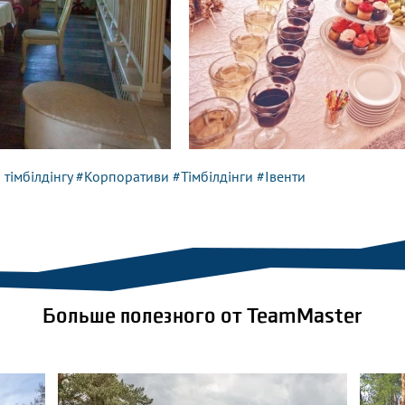
 тімбілдінгу
#Корпоративи
#Тімбілдінги
#Івенти
Больше полезного от TeamMaster