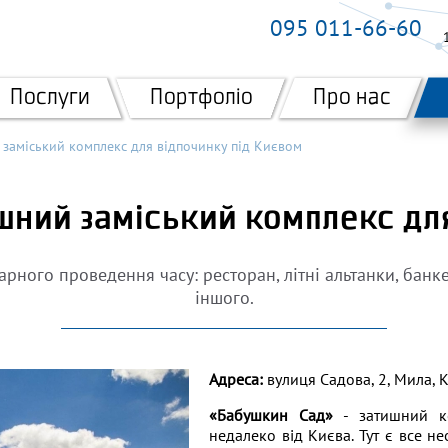
095 011-66-60
Послуги
Портфоліо
Про нас
 заміський комплекс для відпочинку під Києвом
шний заміський комплекс для
арного проведення часу: ресторан, літні альтанки, банке
іншого.
Адреса:
вулиця Садова, 2, Мила, К
«Бабушкин Сад»
- затишний ко
недалеко від Києва. Тут є все н