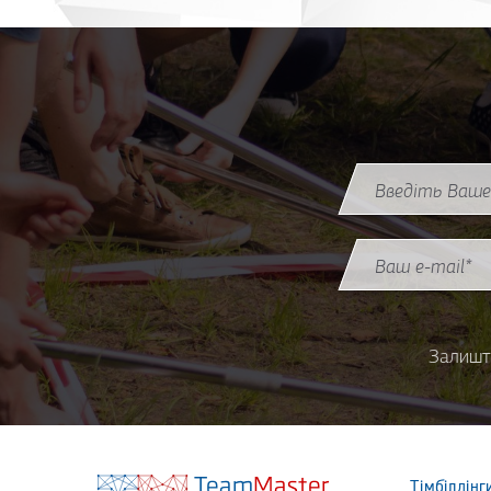
Назва (ім'я)
*
Email
*
Залишт
Team
Master
Тімбілдінг