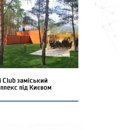
i Club заміський
плекс під Києвом