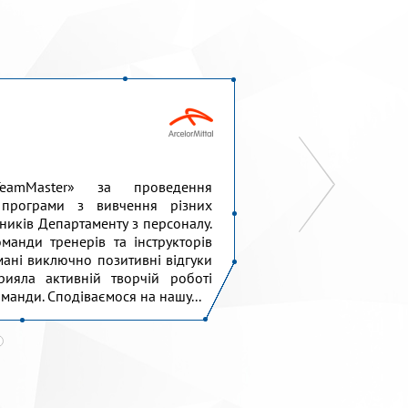
eamMaster» за проведення
Висловлюємо щир
 програми з вивчення різних
проведення для
ітників Департаменту з персоналу.
командоутворенн
манди тренерів та інструкторів
дізнатися один пр
мані виключно позитивні відгуки
роботи у команді, 
рияла активній творчій роботі
підтримувати та 
оманди. Сподіваємося на нашу...
містечко» дуже вдяч