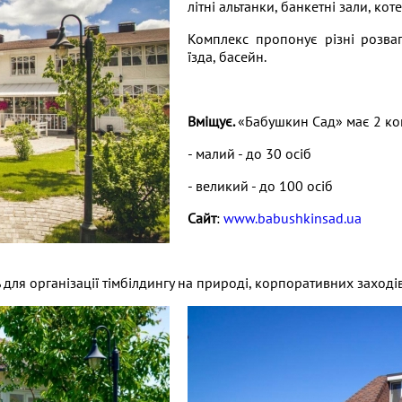
літні альтанки, банкетні зали, кот
Комплекс пропонує різні розваг
їзда, басейн.
Вміщує.
«Бабушкин Сад» має 2 ко
- малий - до 30 осіб
- великий - до 100 осіб
Сайт
:
www.babushkinsad.ua
ля організації тімбілдингу на природі, корпоративних заходів 