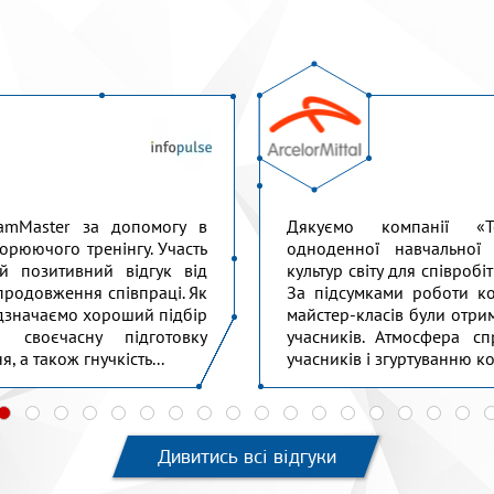
amMaster за допомогу в
Дякуємо компанії «T
ворюючого тренінгу. Участь
одноденної навчальної
й позитивний відгук від
культур світу для співроб
 продовження співпраці. Як
За підсумками роботи ко
відзначаємо хороший підбір
майстер-класів були отри
 своєчасну підготовку
учасників. Атмосфера сп
, а також гнучкість...
учасників і згуртуванню к
Дивитись всі відгуки