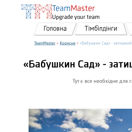
Перейти до основного вмісту
Team
Master
Upgrade your team
Головна
Тімбілдінги
TeamMaster
»
Корисне
»
«Бабушкин Сад» - затишний
«Бабушкин Сад» - зати
Тут є все необхідне для г