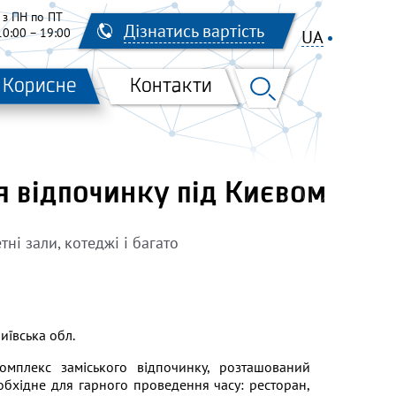
з ПН по ПТ
Дізнатись вартість
10:00 – 19:00
UA
EN
RU
Корисне
Контакти
 відпочинку під Києвом
тні зали, котеджі і багато
иївська обл.
мплекс заміського відпочинку, розташований
еобхідне для гарного проведення часу: ресторан,