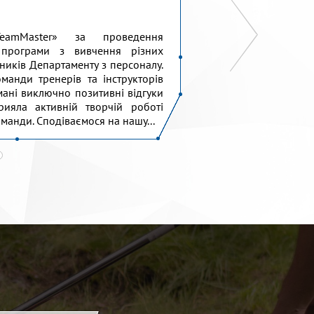
eamMaster» за проведення
Висловлюємо щир
 програми з вивчення різних
проведення для
ітників Департаменту з персоналу.
командоутворенн
манди тренерів та інструкторів
дізнатися один пр
мані виключно позитивні відгуки
роботи у команді, 
рияла активній творчій роботі
підтримувати та 
оманди. Сподіваємося на нашу...
містечко» дуже вдяч