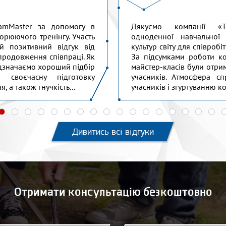
amMaster за допомогу в
Дякуємо компанії «T
ворюючого тренінгу. Участь
одноденної навчальної
й позитивний відгук від
культур світу для співроб
 продовження співпраці. Як
За підсумками роботи ко
відзначаємо хороший підбір
майстер-класів були отри
 своєчасну підготовку
учасників. Атмосфера сп
, а також гнучкість...
учасників і згуртуванню к
Дивитись всі відгуки
Отримати консультацію безкоштовно