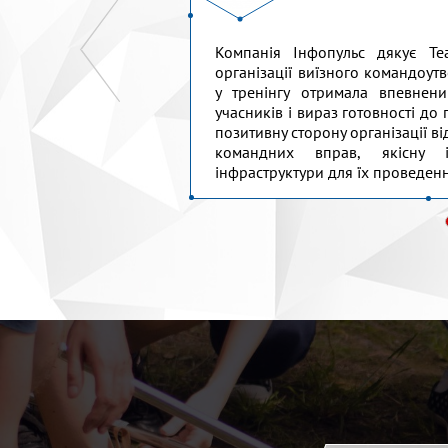
ведений одноденний
Компанія Інфопульс дякує Te
партаменту. Команда
організації виїзного командоут
ограму тренінгу під
у тренінгу отримала впевнени
істю поставилася до
учасників і вираз готовності до
. Наші співробітники
позитивну сторону організації 
а яскравий досвід
командних вправ, якісну і
TeamMaster...
інфраструктури для їх проведення