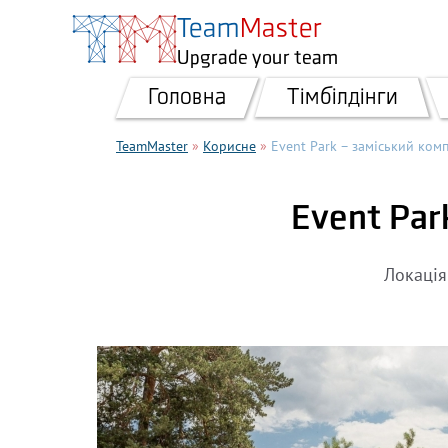
Перейти до основного вмісту
Team
Master
Upgrade your team
Головна
Тімбілдінги
TeamMaster
»
Корисне
»
Event Park – заміський ком
Event Par
Локація