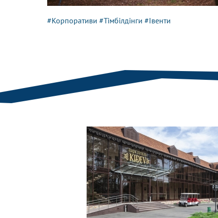
#Корпоративи
#Тімбілдінги
#Івенти