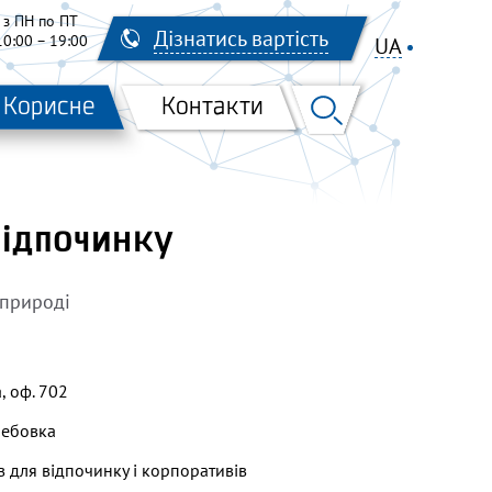
з ПН по ПТ
Дізнатись вартість
10:00 – 19:00
UA
EN
RU
Корисне
Контакти
відпочинку
 природі
, оф. 702
лебовка
 для відпочинку і корпоративів