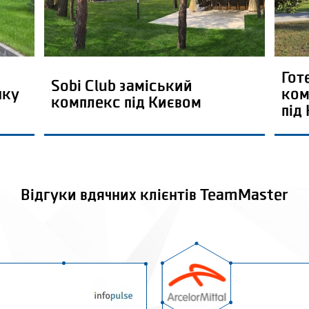
Гот
Sobi Club заміський
нку
ком
комплекс під Києвом
під
Відгуки вдячних клієнтів TeamMaster