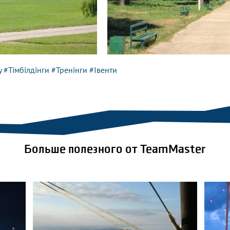
у
#Тімбілдінги
#Тренінги
#Івенти
Больше полезного от TeamMaster