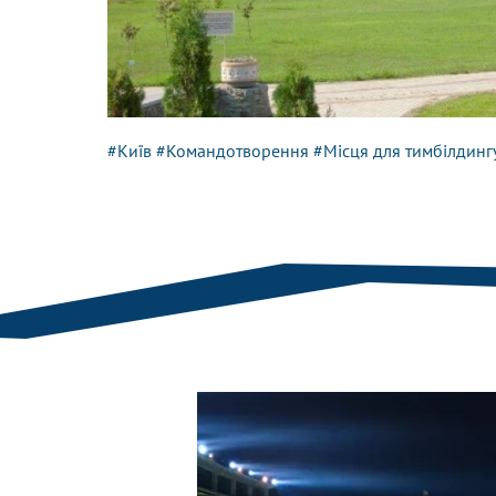
#Київ
#Командотворення
#Місця для тимбілдинг