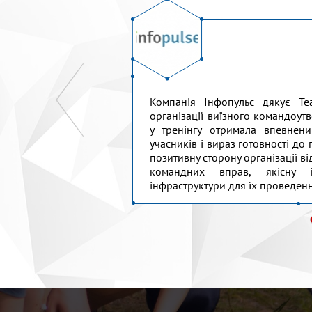
ведений одноденний
Компанія Інфопульс дякує Te
партаменту. Команда
організації виїзного командоут
ограму тренінгу під
у тренінгу отримала впевнени
істю поставилася до
учасників і вираз готовності до
. Наші співробітники
позитивну сторону організації 
а яскравий досвід
командних вправ, якісну і
TeamMaster...
інфраструктури для їх проведення