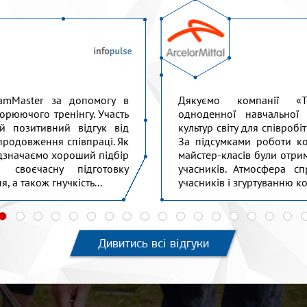
amMaster за допомогу в
Дякуємо компанії «T
ворюючого тренінгу. Участь
одноденної навчальної
й позитивний відгук від
культур світу для співроб
 продовження співпраці. Як
За підсумками роботи ко
відзначаємо хороший підбір
майстер-класів були отри
 своєчасну підготовку
учасників. Атмосфера сп
, а також гнучкість...
учасників і згуртуванню к
Дивитись всі відгуки