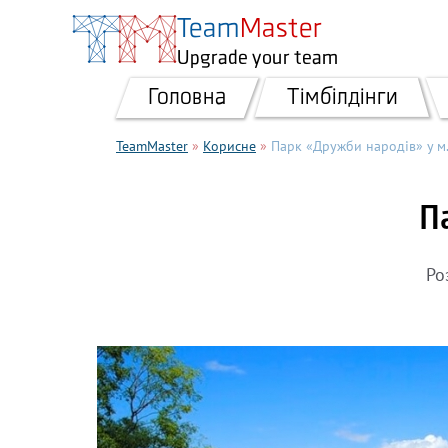
Перейти до основного вмісту
Team
Master
Upgrade your team
Головна
Тімбілдінги
TeamMaster
»
Корисне
»
Парк «Дружби народів» у м
П
Ро