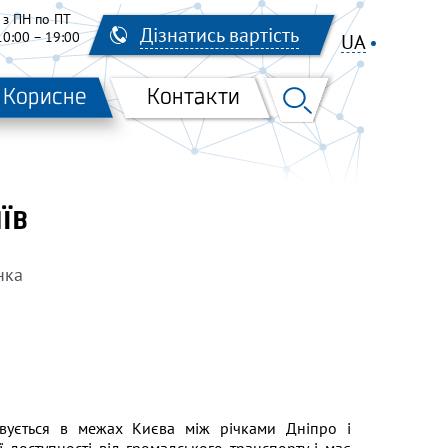
з ПН по ПТ
Дізнатись вартість
10:00 – 19:00
UA
EN
RU
Корисне
Контакти
їв
нка
ується в межах Києва між річками Дніпро і