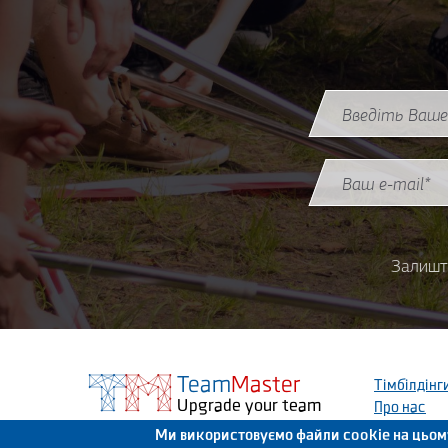
Назва (ім'я)
*
Email
*
Залишт
Team
Master
Тімбілдінг
Upgrade your team
Про нас
Ми використовуємо файли cookie на цьом