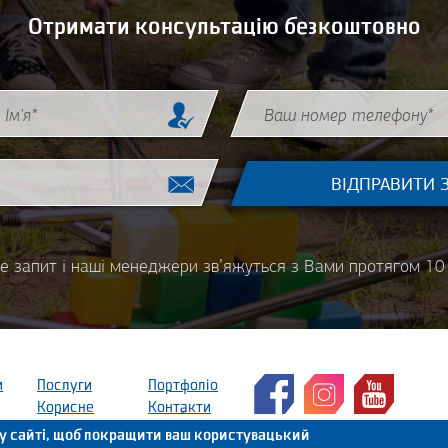
Отримати консультацію безкоштовно
Phone
*
е запит і наші менеджери зв’яжуться з Вами протягом 10 
и
Послуги
Портфоліо
Корисне
Контакти
0
у сайті, щоб покращити ваш користувацький