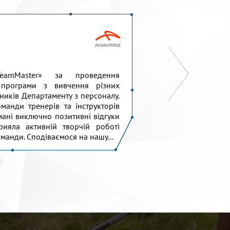
eamMaster» за проведення
Висловлюємо щир
 програми з вивчення різних
проведення для
ітників Департаменту з персоналу.
командоутворенн
манди тренерів та інструкторів
дізнатися один пр
мані виключно позитивні відгуки
роботи у команді, 
рияла активній творчій роботі
підтримувати та 
оманди. Сподіваємося на нашу...
містечко» дуже вдяч