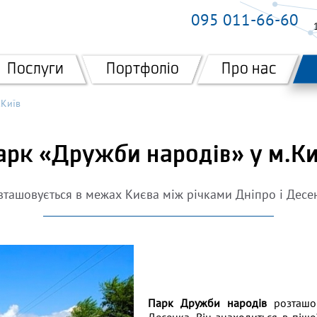
095 011-66-60
Послуги
Портфоліо
Про нас
.Київ
арк «Дружби народів» у м.Ки
зташовується в межах Києва між річками Дніпро і Десе
Парк Дружби народів
розташов