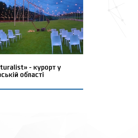
turalist» - курорт у
вській області