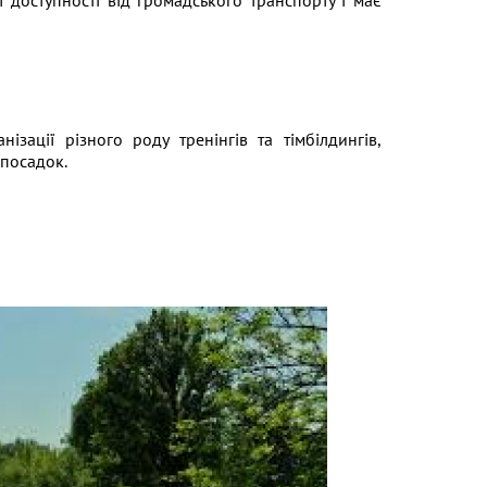
ї доступності від громадського транспорту і має
ізації різного роду тренінгів та тімбілдингів,
 посадок.