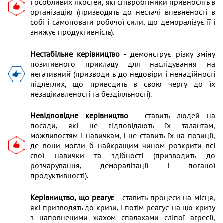
і особливих якостей, які співробітники привносять в
організацію (призводить до нестачі впевненості в
собі і самоповаги робочої сили, що деморалізує її і
знижує продуктивність).
Нестабільне керівництво
- демонструє різку зміну
позитивного прикладу для наслідування на
негативний (призводить до недовіри і ненадійності
підлеглих, що приводить в свою чергу до їх
незацікавленості та бездіяльності).
Невідповідне керівництво
- ставить людей на
посади, які не відповідають їх талантам,
можливостям і навичкам, і не ставить їх на позиції,
де вони могли б найкращим чином розкрити всі
свої навички та здібності (призводить до
розчарування, деморалізації і поганої
продуктивності).
Керівництво, що реагує
- ставить процеси на місця,
які призводять до кризи, і потім реагує на цю кризу
з наповненими жахом спалахами сліпої агресії,