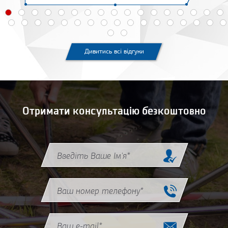
Дивитись всі відгуки
Отримати консультацію безкоштовно
Назва (ім'я)
*
Phone
*
Email
*