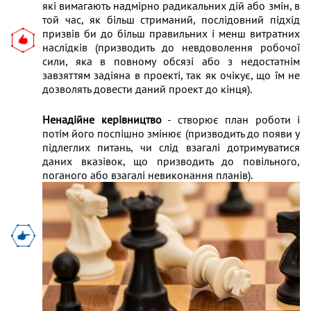
які вимагають надмірно радикальних дій або змін, в
той час, як більш стриманий, послідовний підхід
призвів би до більш правильних і менш витратних
наслідків (призводить до невдоволення робочої
сили, яка в повному обсязі або з недостатнім
завзяттям задіяна в проекті, так як очікує, що їм не
дозволять довести даний проект до кінця).
Ненадійне керівництво
- створює план роботи і
потім його поспішно змінює (призводить до появи у
підлеглих питань, чи слід взагалі дотримуватися
даних вказівок, що призводить до повільного,
поганого або взагалі невиконання планів).