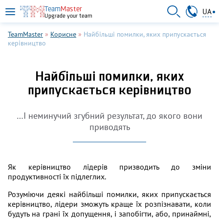
Перейти до основного вмісту
095 011-66-60
Team
Master
UA
Upgrade your team
EN
RU
TeamMaster
»
Корисне
»
Найбільші помилки, яких припускається
керівництво
Найбільші помилки, яких
припускається керівництво
…І неминучий згубний результат, до якого вони
приводять
Як керівництво лідерів призводить до зміни
продуктивності їх підлеглих.
Розуміючи деякі найбільші помилки, яких припускається
керівництво, лідери зможуть краще їх розпізнавати, коли
будуть на грані їх допущення, і запобігти, або, принаймні,