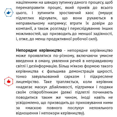
націленими на швидку зупинку даного процесу, щоб
перенаправити процес, який привів до всього
цього, і зупинити зростаючий хаос (змушує
підлеглих відчувати, що вони рухаються в
неправильному напрямку; втрати їх довіри до
компанії, а також розгляду і переслідуванню інших
можливостей, що призводить до меншої задіяності,
і, отже, до менш продуктивної робочої силі).
Непорядне керівництво
- непорядне керівництво
може проявлятися по-різному, включаючи умисне
введення в оману, уявлення речей в неправдивому
світлі і дезінформацію. Більш м'якою формою такого
керівництва є фальшива демонстрація щирості,
тонко завуальований сарказм і підкреслене
лицемірство. Таке трапляється, коли керівник
«надягає маску» дбайливості, підтримки і подяки
своїм співробітникам (деякі підлеглі починають
поводитися таким же чином, іноді навіть не
усвідомлено, що призводить до приховування ними
за «маскою повного послуху» нелояльного
відношення і непокори керівництву).