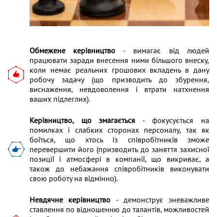
Обмежене керівництво
- вимагає від людей
працювати заради внесення ними більшого внеску,
коли немає реальних грошових вкладень в дану
робочу задачу (що призводить до збурення,
виснаження, невдоволення і втрати натхнення
ваших підлеглих).
Керівництво, що змагається
- фокусується на
помилках і слабких сторонах персоналу, так як
боїться, що хтось із співробітників зможе
перевершити його (призводить до заняття захисної
позиції і атмосфері в компанії, що викриває, а
також до небажання співробітників виконувати
свою роботу на відмінно).
Невдячне керівництво
- демонструє зневажливе
ставлення по відношенню до талантів, можливостей