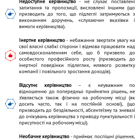
Недоступне керівництво
- не слухає поставлені
запитання та пропозиції, висловлені іншими (що
призводить до того, що підлеглі затримуються з
виконанням доручень, «слухаючи» вказівки і
вимоги керівництва).
Інертне керівництво
- небажання звертати увагу на
свої власні слабкі сторони і відмова працювати над
самовдосконаленням себе, що б призвело до
особистого професійного росту (призводить до
інертної поведінки підлеглих, млявого розвитку
компанії і повільного зростання доходів).
Відсутнє керівництво
– є неуважним по
відношенню до попередньо прийнятих рішень, не
з’являється також фізично на робочому місці (як
досить часто, так і на постійній основі), (що
призводить до бездіяльності, абсентеїзму та зневазі
до очікувань керівництва з приводу пунктуальності і
присутності на робочому місці).
Необачне керівництво
- приймає поспішні рішення,