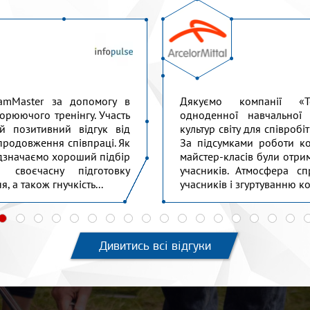
amMaster за допомогу в
Дякуємо компанії «T
ворюючого тренінгу. Участь
одноденної навчальної
й позитивний відгук від
культур світу для співроб
 продовження співпраці. Як
За підсумками роботи ко
відзначаємо хороший підбір
майстер-класів були отри
 своєчасну підготовку
учасників. Атмосфера сп
, а також гнучкість...
учасників і згуртуванню к
Дивитись всі відгуки