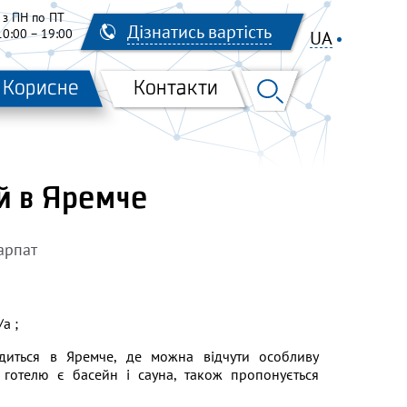
з ПН по ПТ
Дізнатись вартість
10:00 – 19:00
UA
EN
RU
Корисне
Контакти
й в Яремче
арпат
/а ;
одиться в Яремче, де можна відчути особливу
ї готелю є басейн і сауна, також пропонується