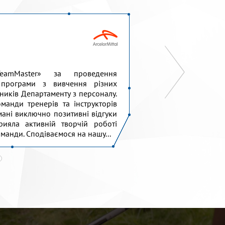
eamMaster» за проведення
Висловлюємо щир
 програми з вивчення різних
проведення для
ітників Департаменту з персоналу.
командоутворенн
манди тренерів та інструкторів
дізнатися один пр
мані виключно позитивні відгуки
роботи у команді, 
рияла активній творчій роботі
підтримувати та 
оманди. Сподіваємося на нашу...
містечко» дуже вдяч