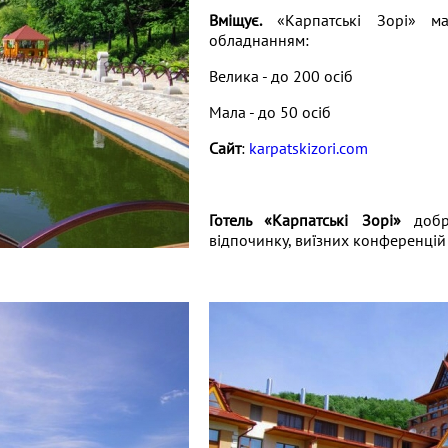
Вміщує.
«Карпатські Зорі» ма
обладнанням:
Велика - до 200 осіб
Мала - до 50 осіб
Сайт
:
karpatskizori.com
Готель «Карпатські Зорі»
добре
відпочинку, виїзних конференцій 