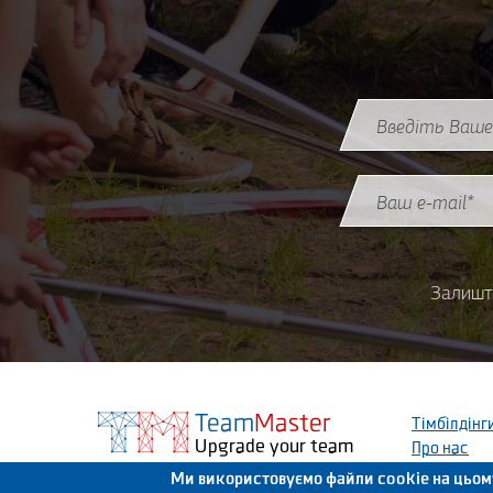
Назва (ім'я)
*
Email
*
Залишт
Team
Master
Тімбілдінг
Upgrade your team
Про нас
Ми використовуємо файли cookie на цьом