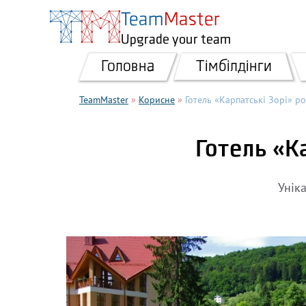
Перейти до основного вмісту
Team
Master
Upgrade your team
Головна
Тімбілдінги
TeamMaster
»
Корисне
»
Готель «Карпатські Зорі» р
Готель «К
Унік