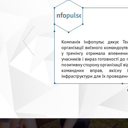
ведений одноденний
Компанія Інфопульс дякує Te
партаменту. Команда
організації виїзного командоут
ограму тренінгу під
у тренінгу отримала впевнени
істю поставилася до
учасників і вираз готовності до
. Наші співробітники
позитивну сторону організації 
а яскравий досвід
командних вправ, якісну і
TeamMaster...
інфраструктури для їх проведення