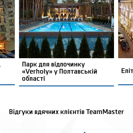
Парк для відпочинку
у
Елі
«Verholy» у Полтавській
області
Відгуки вдячних клієнтів TeamMaster