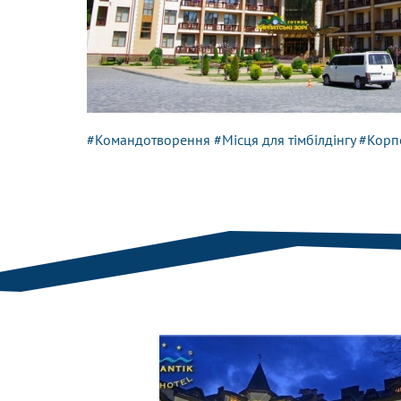
#Командотворення
#Місця для тімбілдінгу
#Корп