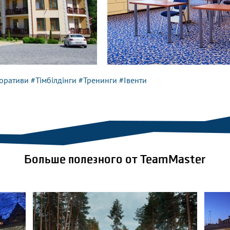
оративи
#Тімбілдінги
#Тренинги
#Івенти
Больше полезного от TeamMaster