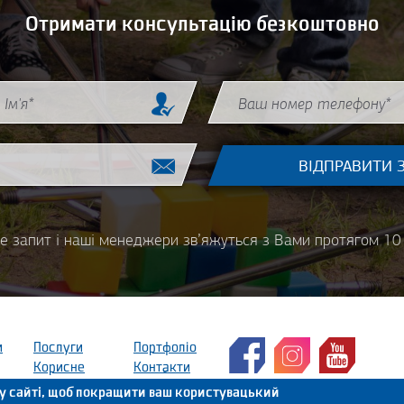
Отримати консультацію безкоштовно
Phone
*
е запит і наші менеджери зв’яжуться з Вами протягом 10 
и
Послуги
Портфоліо
Корисне
Контакти
0
у сайті, щоб покращити ваш користувацький