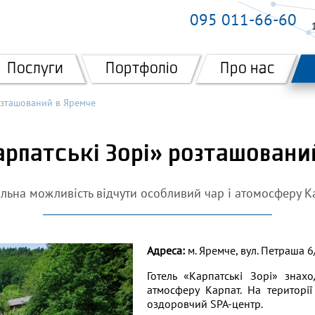
095 011-66-60
Послуги
Портфоліо
Про нас
озташований в Яремче
арпатські Зорі» розташовани
альна можливість відчути особливий чар і атомосферу К
Адреса:
м. Яремче, вул. Петраша 6
Готель «Карпатські Зорі» знах
атмосферу Карпат. На територі
оздоровчий SPA-центр.